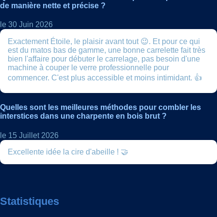
de manière nette et précise ?
le 30 Juin 2026
Exactement Étoile, le plaisir avant tout 😉. Et pour ce qui
est du matos bas de gamme, une bonne carrelette fait très
bien l'affaire pour débuter le carrelage, pas besoin d'une
machine à couper le verre professionnelle pour
commencer. C'est plus accessible et moins intimidant. 👍
Quelles sont les meilleures méthodes pour combler les
interstices dans une charpente en bois brut ?
le 15 Juillet 2026
Excellente idée la cire d'abeille ! 🤝
Statistiques