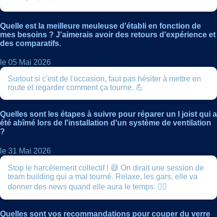
Quelle est la meilleure meuleuse d'établi en fonction de
mes besoins ? J'aimerais avoir des retours d'expérience et
des comparatifs.
le 05 Mai 2026
Surtout si c'est de l'occasion, faut pas hésiter à mettre en
route et regarder comment ça tourne. 💪
Quelles sont les étapes à suivre pour réparer un I joist qui a
été abîmé lors de l'installation d'un système de ventilation
?
le 31 Mai 2026
Stop le harcèlement collectif ! 😅 On dirait une session de
team building qui a mal tourné. Relaxe, les gars, elle va
donner des news quand elle aura le temps. 🧘‍♀️
Quelles sont vos recommandations pour couper du verre