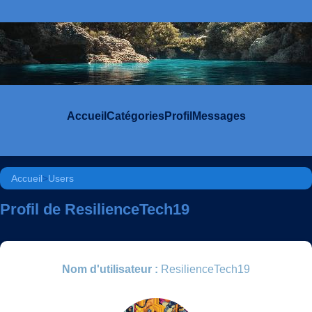
Accueil
Catégories
Profil
Messages
Accueil
>
Users
Profil de ResilienceTech19
Nom d'utilisateur :
ResilienceTech19