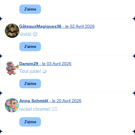
J'aime
GâteauxMagiques36
- le 02 Avril 2026
Voilà! 😌
J'aime
Darwin29
- le 03 Avril 2026
Tout juste! 🤝
J'aime
Anna Schmidt
- le 20 Avril 2026
nickel chrome! 👍🏻
J'aime