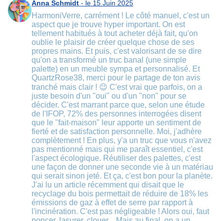
Anna Schmidt
- le 15 Juin 2025
HarmoniVerre, carrément ! Le côté manuel, c'est un
aspect que je trouve hyper important. On est
tellement habitués à tout acheter déjà fait, qu'on
oublie le plaisir de créer quelque chose de ses
propres mains. Et puis, c'est valorisant de se dire
qu'on a transformé un truc banal (une simple
palette) en un meuble sympa et personnalisé. Et
QuartzRose38, merci pour le partage de ton avis
tranché mais clair ! 😉 C'est vrai que parfois, on a
juste besoin d'un "oui" ou d'un "non" pour se
décider. C'est marrant parce que, selon une étude
de l'IFOP, 72% des personnes interrogées disent
que le "fait-maison" leur apporte un sentiment de
fierté et de satisfaction personnelle. Moi, j'adhère
complètement ! En plus, y'a un truc que vous n'avez
pas mentionné mais qui me paraît essentiel, c'est
l'aspect écologique. Réutiliser des palettes, c'est
une façon de donner une seconde vie à un matériau
qui serait sinon jeté. Et ça, c'est bon pour la planète.
J'ai lu un article récemment qui disait que le
recyclage du bois permettait de réduire de 18% les
émissions de gaz à effet de serre par rapport à
l'incinération. C'est pas négligeable ! Alors oui, faut
poncer, lasurer, clouer... Mais au final, on a un