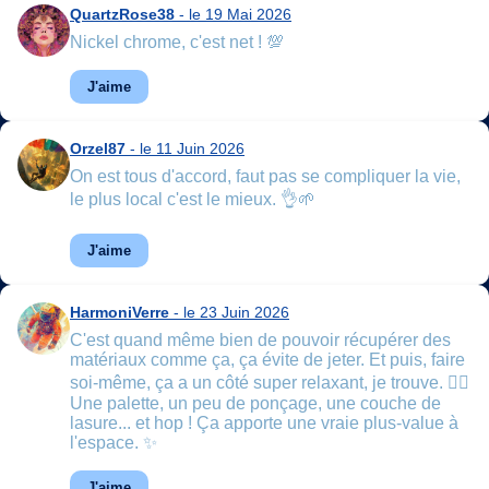
QuartzRose38
- le 19 Mai 2026
Nickel chrome, c'est net ! 💯
J'aime
Orzel87
- le 11 Juin 2026
On est tous d'accord, faut pas se compliquer la vie,
le plus local c'est le mieux. 👌🌱
J'aime
HarmoniVerre
- le 23 Juin 2026
C'est quand même bien de pouvoir récupérer des
matériaux comme ça, ça évite de jeter. Et puis, faire
soi-même, ça a un côté super relaxant, je trouve. 🧘‍♀️
Une palette, un peu de ponçage, une couche de
lasure... et hop ! Ça apporte une vraie plus-value à
l'espace. ✨
J'aime