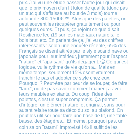
prix. J'ai vu une étude passer l'autre jour qui disait
que le prix moyen d'un lit futon de qualité (donc pas
un truc qui s'affaisse au bout de 3 mois) tourne
autour de 800-1500€ 💸. Alors que des palettes, on
peut souvent les récupérer gratuitement ou pour
quelques euros. Et puis, ça rejoint ce que disait
ResilienceTech19 sur les matériaux naturels, le
bois brut, etc. En parlant de ça, j'ai vu des chiffres
intéressants : selon une enquête récente, 65% des
Français se disent attirés par le style scandinave ou
japonais pour leur intérieur, justement pour l'aspect
"nature" et "apaisant" qu'ils dégagent. 🤔 Ce qui est
logique, vu le rythme de vie qu'on a... Mais en
même temps, seulement 15% osent vraiment
franchir le pas et adopter ce style chez eux.
Pourquoi ? Peut-être par peur de se louper, de faire
"faux", ou de pas savoir comment marier ça avec
leurs meubles existants. Du coup, l'idée des
palettes, c'est un super compromis. Ça permet
d'intégrer un élément naturel et original, sans pour
autant refaire toute sa déco du sol au plafond. On
peut les utiliser pour faire une base de lit, une table
basse, des étagères... Et même, pourquoi pas, un
coin salon "tatami" improvisé ! 👍 Il suffit de les