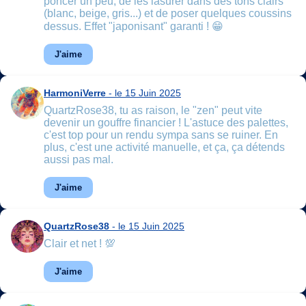
poncer un peu, de les lasurer dans des tons clairs
(blanc, beige, gris...) et de poser quelques coussins
dessus. Effet "japonisant" garanti ! 😁
J'aime
HarmoniVerre
- le 15 Juin 2025
QuartzRose38, tu as raison, le "zen" peut vite
devenir un gouffre financier ! L'astuce des palettes,
c'est top pour un rendu sympa sans se ruiner. En
plus, c'est une activité manuelle, et ça, ça détends
aussi pas mal.
J'aime
QuartzRose38
- le 15 Juin 2025
Clair et net ! 💯
J'aime