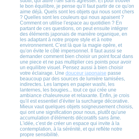
subtil, qui attire l'œil sans agresser. Et pour trouver
le bon équilibre, je pense qu'il faut partir de ce qu'on
aime déjà. Quels sont les objets qui nous sont chers
? Quelles sont les couleurs qui nous apaisent ?
Comment on utilise l'espace au quotidien ? En
partant de ces questions, on peut ensuite intégrer
des éléments japonais de manière organique, en
les adaptant à notre propre style et à notre
environnement. C'est là que la magie opère, et
qu'on évite le côté impersonnel. Il faut aussi se
demander comment bien choisir un point focal dans
une piece et ne pas multiplier ces points pour avoir
un equilibre visuel. Pensez aussi à bien choisir
votre éclairage. Une
douceur japonaise
passe
beaucoup par des sources de lumière tamisées,
indirectes. Les lampes en papier washi, les
lanternes, les bougies... tout ce qui crée une
ambiance chaleureuse et relaxante. Enfin, je crois
qu'il est essentiel d'éviter la surcharge décorative.
Mieux vaut quelques objets soigneusement choisis,
qui ont une signification pour nous, plutôt qu'une
accumulation d'éléments décoratifs sans âme.
L'idée, c'est de créer un espace qui invite à la
contemplation, à la sérénité, et qui reflète notre
propre sensibilité.