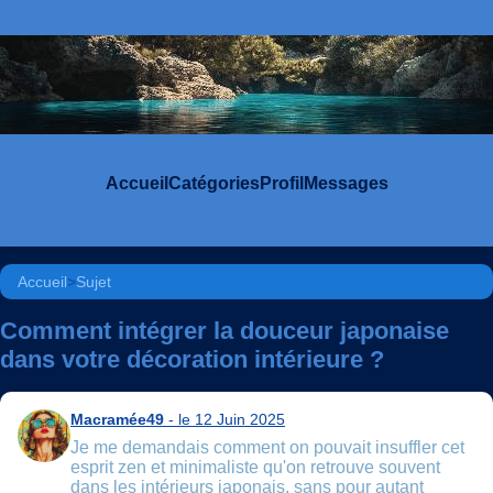
Accueil
Catégories
Profil
Messages
Accueil
>
Sujet
Comment intégrer la douceur japonaise
dans votre décoration intérieure ?
Macramée49
- le 12 Juin 2025
Je me demandais comment on pouvait insuffler cet
esprit zen et minimaliste qu'on retrouve souvent
dans les intérieurs japonais, sans pour autant